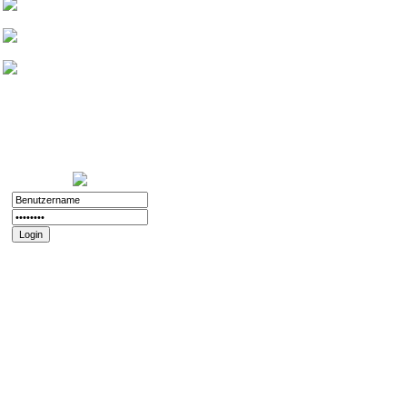
Friedthelt
atshreck
Yade
Nurinai Golghan
Login:
11.12.2025 - 20:56
Registriert:
02.11.2008
Forenspielposts:
212
Passwort vergessen?
Registrieren
Impressum und
Datenschutz
Datenschutz
Impressum