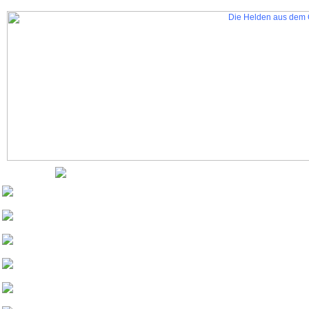
Nurinai Golghan
Tharsonius v. Bethana
Weisherz
yeash3000
Beowulf von
Drachenfels