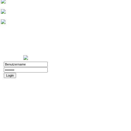
Friedthelt
atshreck
Yade
Nurinai Golghan
Login:
11.12.2025 - 20:56
Registriert:
02.11.2008
Forenspielposts:
212
Passwort vergessen?
Registrieren
Impressum und
Datenschutz
Datenschutz
Impressum