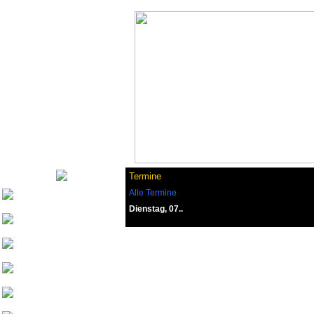
Termine
Alle Termine
Nurinai Golghan
Dienstag, 07..
Tharsonius v. Bethana
Weisherz
yeash3000
Beowulf von
Drachenfels