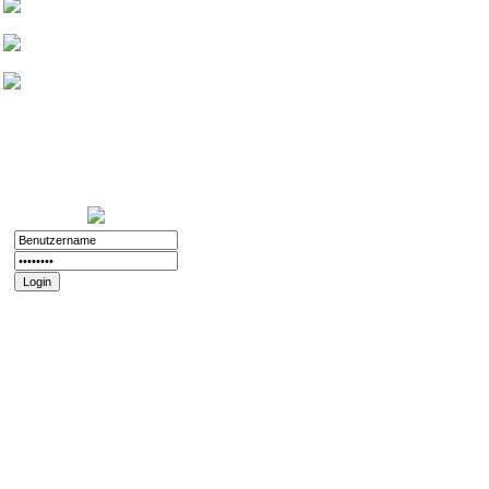
Friedthelt
atshreck
Yade
Nurinai Golghan
Login:
11.12.2025 - 20:56
Registriert:
02.11.2008
Forenspielposts:
212
Passwort vergessen?
Registrieren
Impressum und
Datenschutz
Datenschutz
Impressum