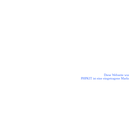
Die Helden aus dem Odenwal
Diese Webseite wur
PHPKIT ist eine eingetragene Mark