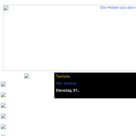
Termine
Alle Termine
Nurinai Golghan
Dienstag, 07..
Tharsonius v. Bethana
Weisherz
yeash3000
Beowulf von
Drachenfels