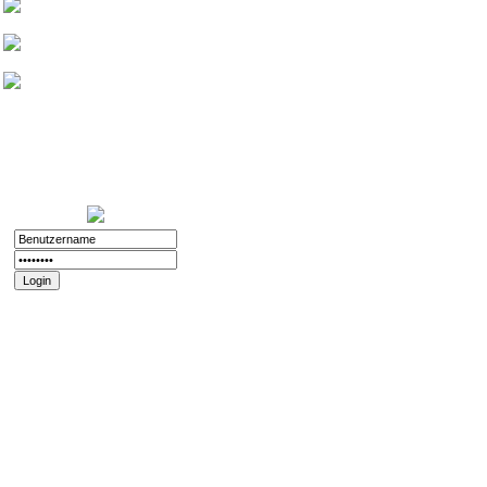
Friedthelt
atshreck
Yade
Nurinai Golghan
Login:
11.12.2025 - 20:56
Registriert:
02.11.2008
Forenspielposts:
212
Passwort vergessen?
Registrieren
Impressum und
Datenschutz
Datenschutz
Impressum