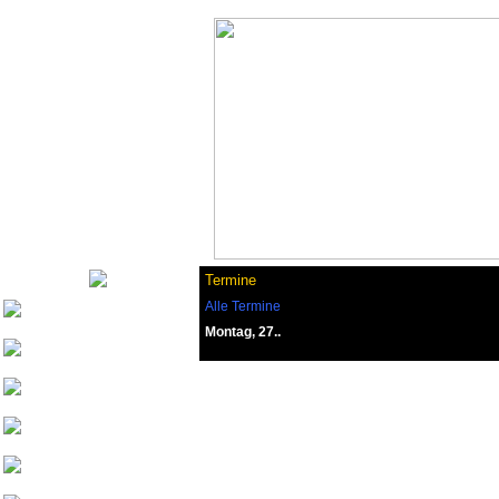
Termine
Alle Termine
Nurinai Golghan
Montag, 27..
Tharsonius v. Bethana
Weisherz
yeash3000
Beowulf von
Drachenfels