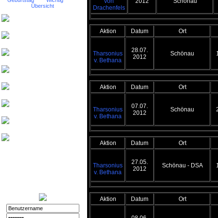
Geburtstag
Wichtig
von
2012
Schönau
Übersicht
Drachenfels
Nurinai Golghan
Aktion
Datum
Ort
Tharsonius v. Bethana
28.07.
Tharsonius
Schönau
Weisherz
2012
v. Bethana
yeash3000
Beowulf von
Aktion
Datum
Ort
Drachenfels
Friedthelt
07.07.
Tharsonius
Schönau
2012
v. Bethana
atshreck
Yade
Aktion
Datum
Ort
Nurinai Golghan
27.05.
Tharsonius
Schönau - DSA
Login:
11.12.2025 - 20:56
2012
v. Bethana
Registriert:
02.11.2008
Forenspielposts:
212
Aktion
Datum
Ort