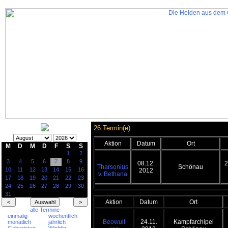
26 Termin(e)
Aktion
Datum
Ort
M
D
M
D
F
S
S
1
2
3
4
5
6
7
8
9
08.12.
2
Tharsonius
Schönau
10
11
12
13
14
15
16
2012
v. Bethana
17
18
19
20
21
22
23
24
25
26
27
28
29
30
31
Aktion
Datum
Ort
alle Termine
einmalig
wöchentlich
Beowulf
24.11.
Kampfarchipel
monatlich
jährlich