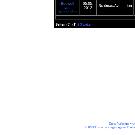
Beowulf
05.05.
Schönau/Aventurien
von
2012
Drachenfels
Seiten
(3):
(1)
2
3
weiter
>
Die Helden aus dem Odenwal
Diese Webseite wur
PHPKIT ist eine eingetragene Mark