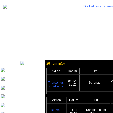
26 Termin(e)
Aktion
Datum
Ort
Nurinai Golghan
Tharsonius v. Bethana
08.12.
2
Tharsonius
Schönau
2012
v. Bethana
Weisherz
yeash3000
Aktion
Datum
Ort
Beowulf von
Drachenfels
Beowulf
24.11.
Kampfarchipel