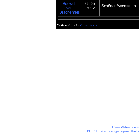
Beowulf
05.05.
Schönau/Aventurien
von
2012
Drachenfels
Seiten
(3):
(1)
2
3
weiter
>
Die Helden aus dem Odenwal
Diese Webseite wur
PHPKIT ist eine eingetragene Mark