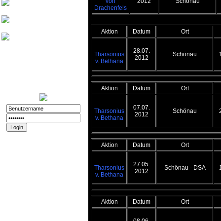
von
2012
Schönau
Friedthelt
Drachenfels
atshreck
Aktion
Datum
Ort
Yade
28.07.
Tharsonius
Schönau
Nurinai Golghan
2012
v. Bethana
Login:
11.12.2025 - 20:56
Registriert:
02.11.2008
Forenspielposts:
212
Aktion
Datum
Ort
07.07.
Tharsonius
Schönau
2012
v. Bethana
Passwort vergessen?
Aktion
Datum
Ort
Registrieren
Impressum und
27.05.
Datenschutz
Tharsonius
Schönau - DSA
2012
v. Bethana
Datenschutz
Impressum
Aktion
Datum
Ort