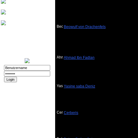
Friedthelt
atshreck
Yade
Beowulf von Drachenfels
Nurinai Golghan
Login:
11.12.2025 - 20:56
Registriert:
02.11.2008
Forenspielposts:
212
Ahmad Ibn Fadlan
Passwort vergessen?
Yasine saba Deniz
Registrieren
Impressum und
Datenschutz
Datenschutz
Cerberis
Impressum