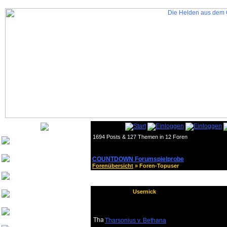
1694 Posts & 127 Themen in 12 Foren
Nurinai Golghan
COUNTDOWN Forumspielprobe
Tharsonius v. Bethana
Forenübersicht
» Foren-Topuser
Weisherz
Usernick
yeash3000
Beowulf von
Drachenfels
Tharsonius v. Bethana