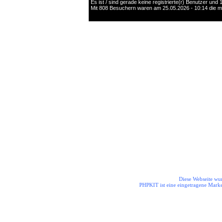
Es ist / sind gerade keine registrierte(r) Benutzer un
Mit 808 Besuchern waren am 25.05.2026 - 10:14 die mei
Die Helden aus dem Odenwal
Diese Webseite wur
PHPKIT ist eine eingetragene Mark