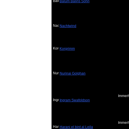
Balum Balins Sohn
Nachtwind
Korgrimm
Nurinai Golghan
Immerh
Ingram Swafoldson
Immerh
Harani el bint al Leila