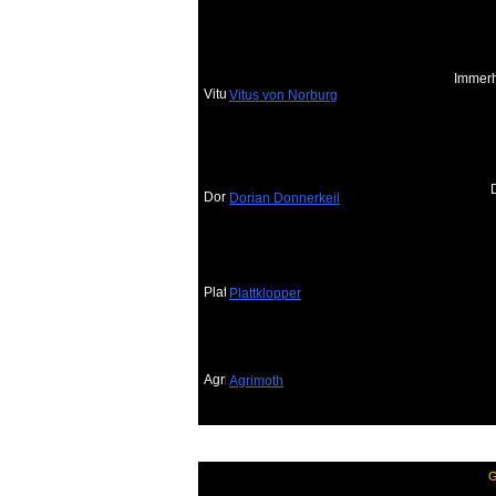
Immerh
Vitus von Norburg
Dorian Donnerkeil
Plattklopper
Agrimoth
Seiten
(1):
(1)
G