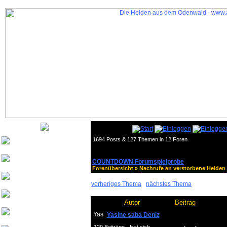
1694 Posts & 127 Themen in 12 Foren
Nurinai Golghan
Tharsonius v. Bethana
COUNTDOWN Forumspielprobe
Forenübersicht
»
Nachrufe an verstorbene Helden
Weisherz
vorheriges Thema
nächstes Thema
2 Posts in diesem Thema (offen)
yeash3000
Autor
Beitrag
Beowulf von
Yasine saba Deniz
Drachenfels