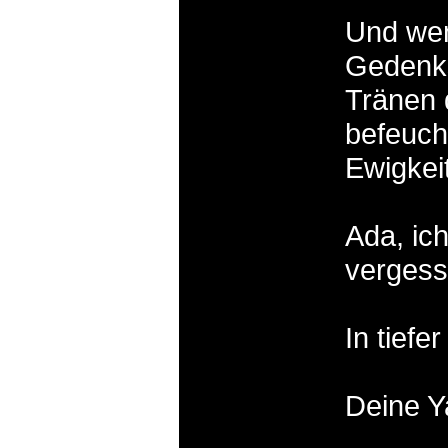
Und wen
Gedenks
Tränen 
befeucht
Ewigkeit
Ada, ic
vergess
In tiefe
Deine Y