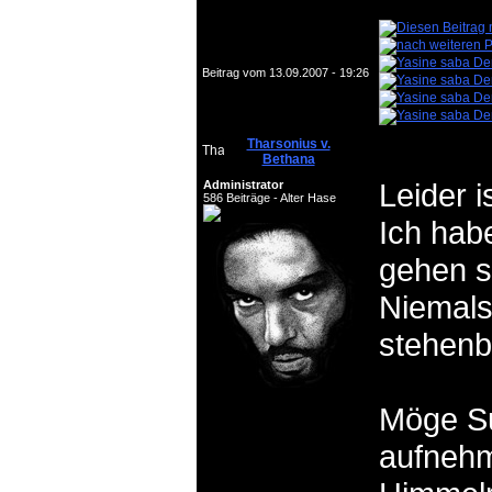
Beitrag vom 13.09.2007 - 19:26
Tharsonius v.
Bethana
Leider i
Administrator
586 Beiträge - Alter Hase
Ich habe
gehen s
Niemals
stehenb
Möge Su
aufnehm