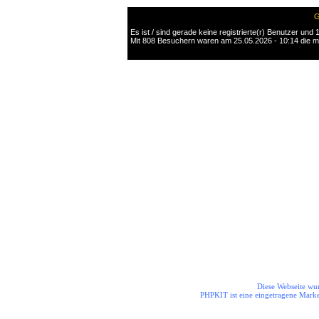
G
Es ist / sind gerade keine registrierte(r) Benutzer un
Mit 808 Besuchern waren am 25.05.2026 - 10:14 die mei
Die Helden aus dem Odenwal
Diese Webseite wur
PHPKIT ist eine eingetragene Mark