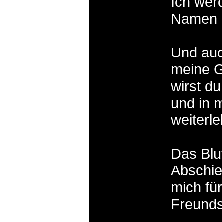
Ich wer
Namen i
Und auc
meine Ge
wirst d
und in 
weiterl
Das Blu
Abschie
mich für
Freunds