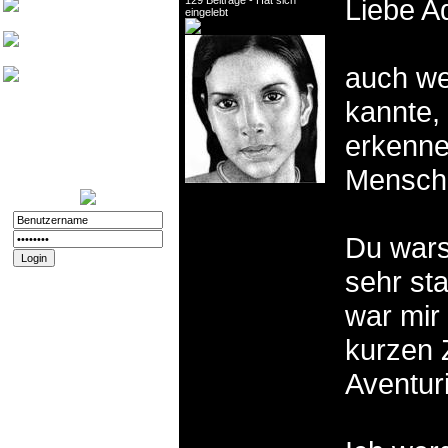
Liebe A
129 Beiträge - Hat sich
Friedthelt
eingelebt
atshreck
auch we
Yade
kannte,
Nurinai Golghan
erkennen
Login:
11.12.2025 - 20:56
Registriert:
02.11.2008
Mensch 
Forenspielposts:
212
Du warst
sehr st
Passwort vergessen?
Registrieren
war mir 
Impressum und
Datenschutz
kurzen 
Datenschutz
Aventur
Impressum