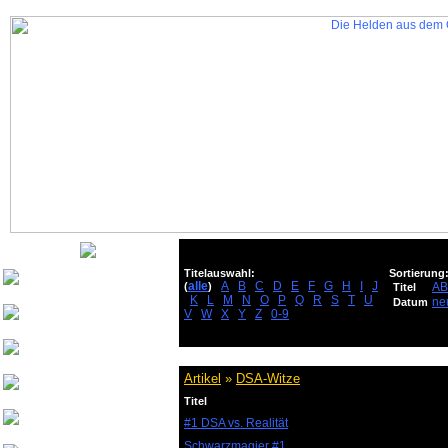
Titelauswahl:
Sortierung
Nurinai Golghan
alle
A
B
C
D
E
F
G
H
I
J
(
)
A
Titel
K
L
M
N
O
P
Q
R
S
T
U
ne
Datum
V
W
X
Y
Z
0-9
Tharsonius v. Bethana
Weisherz
Artikel
»
DSA-Witze
yeash3000
Titel
Beowulf von
#1 DSA vs. Realität
Drachenfels
Schwarzmagier #1