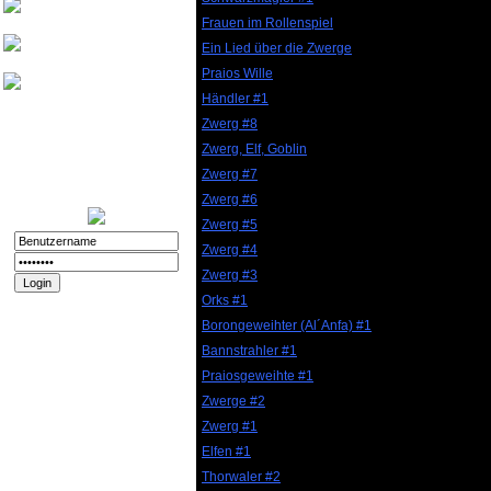
Friedthelt
Frauen im Rollenspiel
Ein Lied über die Zwerge
atshreck
Praios Wille
Yade
Händler #1
Zwerg #8
Nurinai Golghan
Zwerg, Elf, Goblin
Login:
11.12.2025 - 20:56
Registriert:
02.11.2008
Zwerg #7
Forenspielposts:
212
Zwerg #6
Zwerg #5
Zwerg #4
Zwerg #3
Orks #1
Passwort vergessen?
Registrieren
Borongeweihter (Al´Anfa) #1
Bannstrahler #1
Impressum und
Datenschutz
Praiosgeweihte #1
Datenschutz
Zwerge #2
Impressum
Zwerg #1
Elfen #1
Thorwaler #2