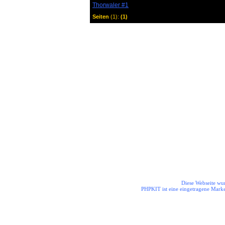
Thorwaler #1
Seiten
(1):
(1)
Die Helden aus dem Odenwal
Diese Webseite wur
PHPKIT ist eine eingetragene Mark