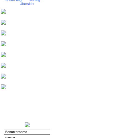
Geburtstag
Wichtig
Übersicht
Nurinai Golghan
Tharsonius v. Bethana
Weisherz
yeash3000
Beowulf von
Drachenfels
Friedthelt
atshreck
Yade
Nurinai Golghan
Login:
11.12.2025 - 20:56
Registriert:
02.11.2008
Forenspielposts:
212