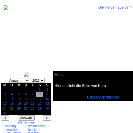
Hera
M
D
M
D
F
S
S
Hier entsteht die Seite von Hera.
1
2
3
4
5
6
7
8
9
Druckbare Version
10
11
12
13
14
15
16
17
18
19
20
21
22
23
24
25
26
27
28
29
30
31
alle Termine
einmalig
wöchentlich
monatlich
jährlich