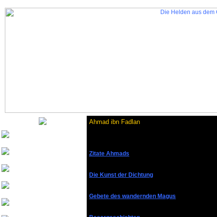
Ahmad ibn Fadlan
Nurinai Golghan
Zitate Ahmads
Tharsonius v. Bethana
Weisherz
Die Kunst der Dichtung
yeash3000
Gebete des wandernden Magus
Beowulf von
Drachenfels