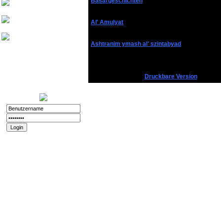
Basargeschichten
Friedthelt
atshreck
Al' Amulyat
Yade
Ashtranim ymash al' szintabyad
Nurinai Golghan
Login:
11.12.2025 - 20:56
Registriert:
02.11.2008
Druckbare Version
Forenspielposts:
212
Passwort vergessen?
Registrieren
Impressum und
Datenschutz
Datenschutz
Impressum