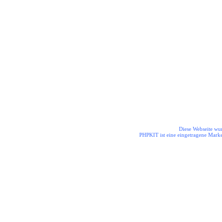
Die Helden aus dem Odenwal
Diese Webseite wur
PHPKIT ist eine eingetragene Mark