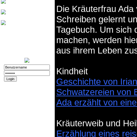
Friedthelt
Die Kräuterfrau Ada
atshreck
Schreiben gelernt un
Yade
Tagebuch. Um sich d
Nurinai Golghan
machen, werden hier
Login:
11.12.2025 - 20:56
Registriert:
02.11.2008
aus ihrem Leben zu
Forenspielposts:
212
Kindheit
Geschichte von Iria
Passwort vergessen?
Schwatzereien von 
Registrieren
Impressum und
Ada erzählt von eine
Datenschutz
Datenschutz
Impressum
Kräuterweib und Heil
Erzählung eines rei