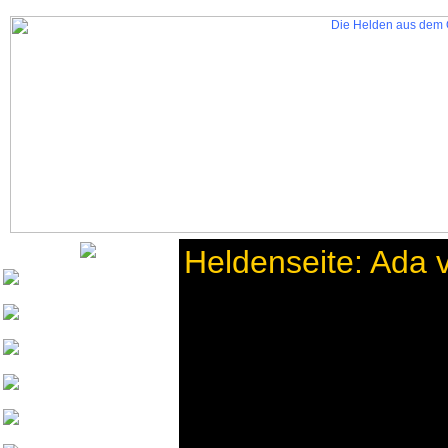
Heldenseite: Ada 
Nurinai Golghan
Tharsonius v. Bethana
Weisherz
yeash3000
Beowulf von
Drachenfels