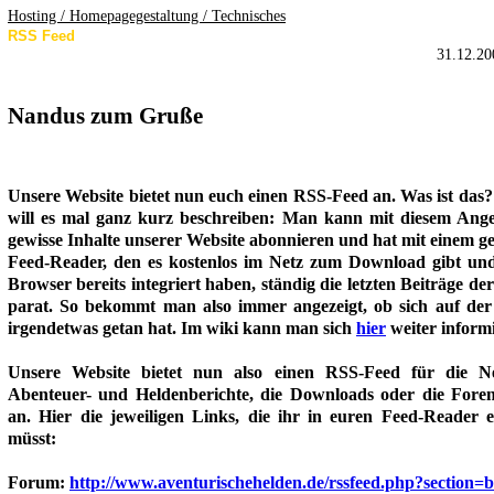
Hosting / Homepagegestaltung / Technisches
RSS Feed
31.12.20
Nandus zum Gruße
Unsere Website bietet nun euch einen RSS-Feed an. Was ist das
will es mal ganz kurz beschreiben: Man kann mit diesem Ang
gewisse Inhalte unserer Website abonnieren und hat mit einem g
Feed-Reader, den es kostenlos im Netz zum Download gibt und
Browser bereits integriert haben, ständig die letzten Beiträge de
parat. So bekommt man also immer angezeigt, ob sich auf der
irgendetwas getan hat. Im wiki kann man sich
hier
weiter inform
Unsere Website bietet nun also einen RSS-Feed für die N
Abenteuer- und Heldenberichte, die Downloads oder die Foren
an. Hier die jeweiligen Links, die ihr in euren Feed-Reader e
müsst:
Forum:
http://www.aventurischehelden.de/rssfeed.php?section=