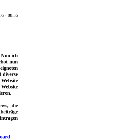
06 - 00:56
? Nun ich
ebot nun
eeigneten
 diverse
r Website
 Website
ieren.
ews, die
beiträge
intragen
board