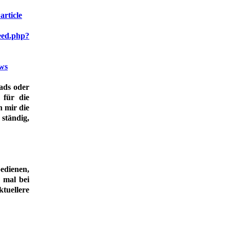
article
eed.php?
ews
ads oder
 für die
n mir die
 ständig,
edienen,
 mal bei
tuellere